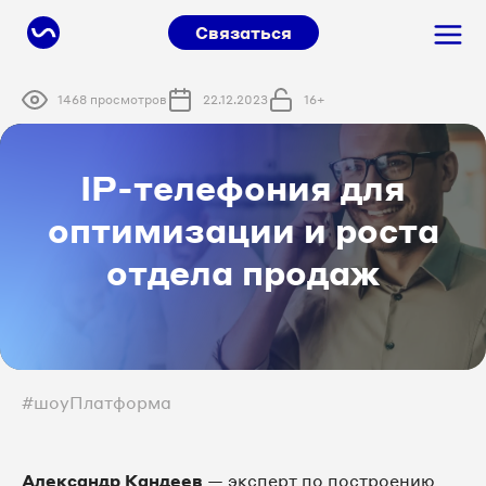
Связаться
1468 просмотров
22.12.2023
16+
IP-телефония для
оптимизации и роста
отдела продаж
#шоуПлатформа
Александр Кандеев
— эксперт по построению