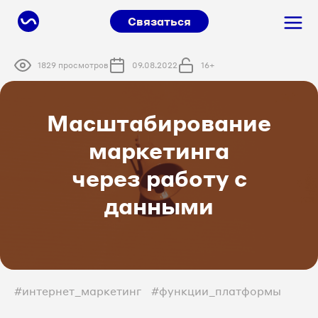
Связаться
1829 просмотров
09.08.2022
16+
Масштабирование
маркетинга
через работу с
данными
#интернет_маркетинг
#функции_платформы