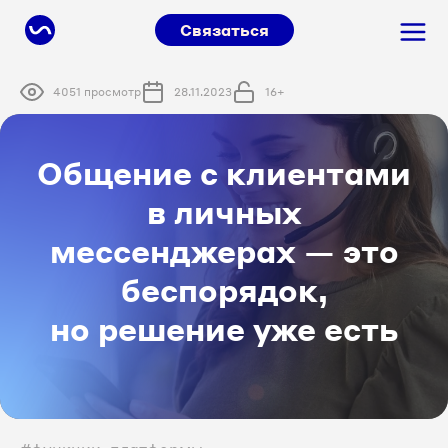
Связаться
4051 просмотр
28.11.2023
16+
Общение с клиентами
в личных
мессенджерах — это
беспорядок,
но решение уже есть