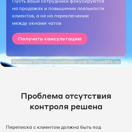
Пусть ваши сотрудники фокусируются
на продажах и повышении лояльности
клиентов, а не на переключении
между окнами чатов
Получить консультацию
Реклама ООО «Новосистем» erid: 2Ranyo8VLrm
Проблема отсутствия
контроля решена
Переписка с клиентом должна быть под