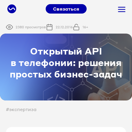
Связаться
2380 просмотров
22.12.2016
16+
Открытый API
в телефонии: решения
простых бизнес-задач
#экспертиза