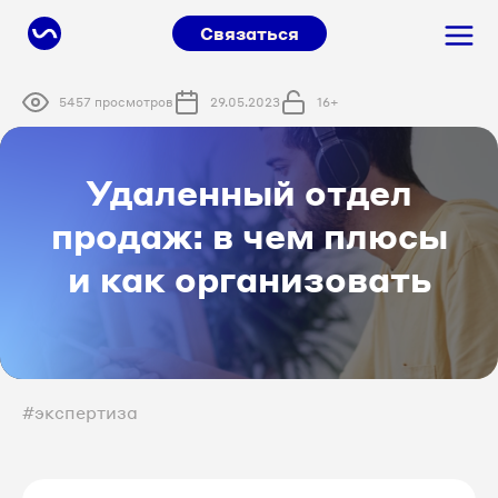
Связаться
5457 просмотров
29.05.2023
16+
Удаленный отдел
продаж: в чем плюсы
и как организовать
#экспертиза