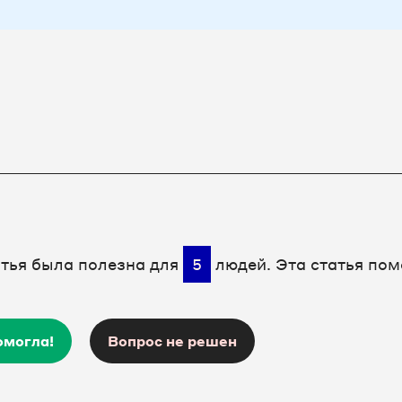
атья была полезна для
5
людей. Эта статья пом
омогла!
Вопрос не решен