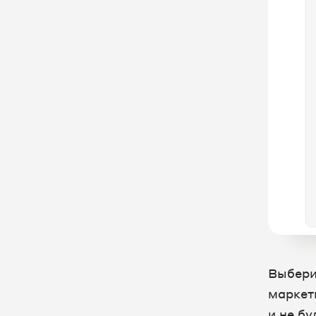
Выбери
маркетп
и не бу