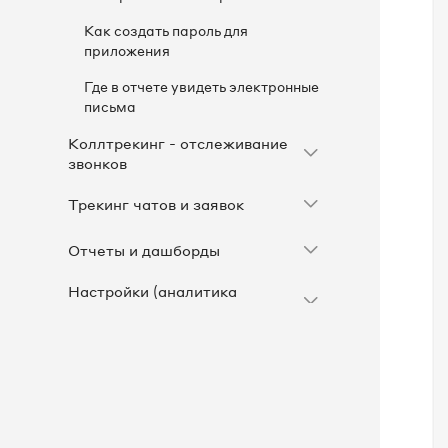
Как создать пароль для
приложения
Где в отчете увидеть электронные
письма
Коллтрекинг - отслеживание
звонков
Трекинг чатов и заявок
Отчеты и дашборды
Настройки (аналитика
рекламы)
Виджеты на сайте
Рабочее место оператора и
Софтфон