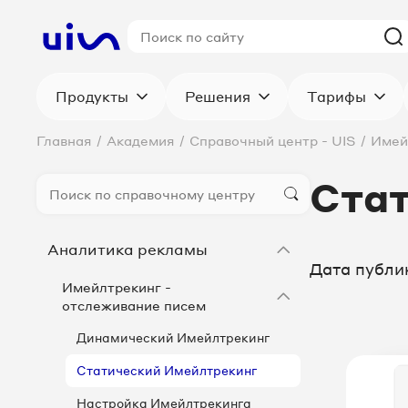
Продукты
Решения
Тарифы
Главная
/
Академия
/
Справочный центр - UIS
/
Имей
Ста
Аналитика рекламы
Дата публи
Имейлтрекинг -
отслеживание писем
Динамический Имейлтрекинг
Статический Имейлтрекинг
Настройка Имейлтрекинга