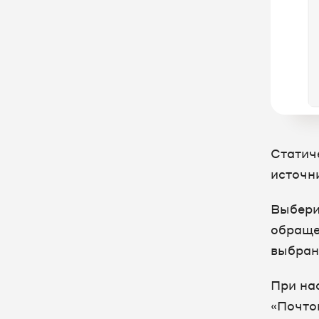
Рабочее место
руководителя
Чаты и заявки
Интеграция с CRM
Интеграция с другими
сервисами
Служебные отчеты
Статич
источн
Старый Личный кабинет
Выбери
Единый Личный кабинет
обраще
Настройка оборудования
выбран
FAQ
При на
«Почто