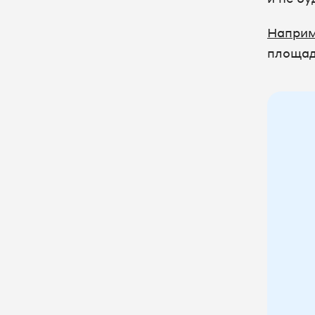
Напри
площад