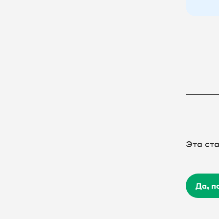
Эта ст
Да, п