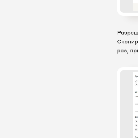
UIS
IDENT - Управление клиникой
MEDIDEA - медицинская
Разре
информационная система
Скопир
MegaCRM - управление
раз, пр
продажами и заявками
Mobifitness - система
автоматизации для спортивных
организаций
Neaktor - система управления
проектами
Okdesk - Help Desk система учета
и управления заявками
OkoCRM - облачная CRM-система
Omnidesk - сервис для поддержки
и общения с клиентами