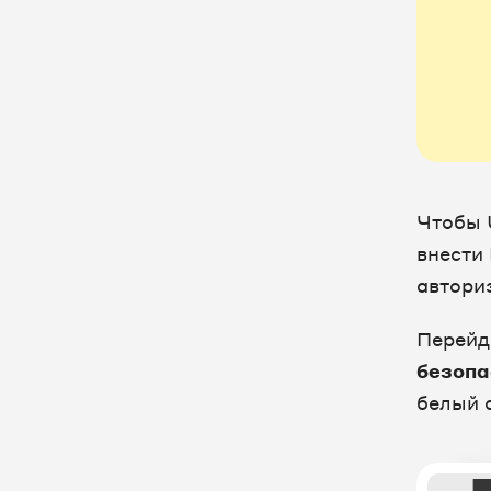
и апартаментами
с подключением модулей
и каналов онлайн-бронирования
номеров
Brizo - CRM система и
управленческий учет для бизнеса
CRM Systems - CRM для
агентского бизнеса
Чтобы 
DarWin - CRM и BPM система в
внести 
одном решении
автори
DentalBase - облачная CRM для
стоматологии
Перейд
DIKIDI – онлайн запись в салоны
безопа
красоты
белый 
E-Staff - CRM для подбора
персонала
EnvyCRM - универсальная CRM