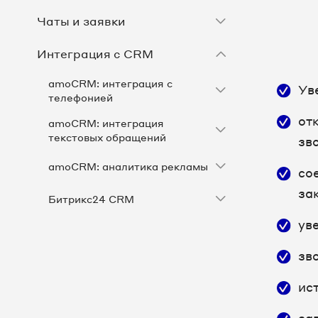
Чаты и заявки
Интеграция с CRM
amoCRM: интеграция с
Ув
телефонией
от
amoCRM: интеграция
текстовых обращений
зв
amoCRM: аналитика рекламы
со
за
Битрикс24 CRM
ув
Другие CRM
зв
1С-Рарус - софтфон для продуктов
1С
ис
1С: Альфа-Авто от партнера ООО
«Персональный бизнес партнер»