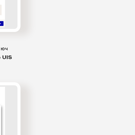
люч
ю
UIS