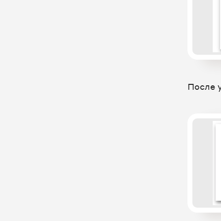
WireCRM - модульная система
для автоматизации продаж
YCLIENTS: интеграция в старом
ЛК UIS
YCLIENTS: интеграция в новом
ЛК UIS
После 
YUcrm - CRM для недвижимости
Автошкола-Контроль - облачный
сервис для комплексной
автоматизации автошколы
МИС Dentist Plus
Aspro.Cloud
Инфоклиника - Сквозная
аналитика
Квартира.Бурмистр.Ру –
автоматизация работы бизнеса в