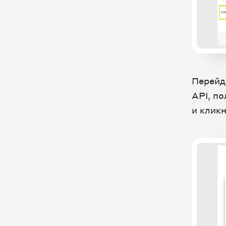
RetailCRM: интеграция в новом
ЛК UIS
SaleBot - Конструктор чат-ботов
SalesapCRM (S2) - облачная CRM
для отдела продаж
Перейд
SalesPlatform – облачная CRM-
API, п
система для автоматизации
и клик
бизнеса
SberCRM
StomX - программа для
стоматологии
Synergy CRM - облачная CRM для
отдела продаж
U-ON Travel - CRM для
турбизнеса