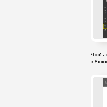
FinKoper - CRM для
бухгалтерского бизнеса
Flowlu - Управление проектами
онлайн и CRM
Future-IT-Dent - уникальная
система управления и
автоматизации стоматологии
МИС Renovatio: передача данных
Чтобы 
по сделкам в ЛК UIS
в
Упра
Gincore - облачная программа для
сервисного центра или
мастерской
HOLLIHOP - CRM для учебных
центров интеграция в новом ЛК
UIS
HOLLIHOP - CRM для учебных
центров интеграция в старом ЛК