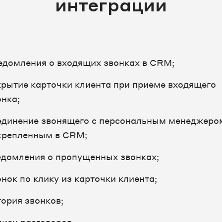
интеграции
едомления о входящих звонках в CRM;
крытие карточки клиента при приеме входящего
онка;
единение звонящего с персональным менеджеро
крепленным в CRM;
едомления о пропущенных звонках;
онок по клику из карточки клиента;
тория звонков;