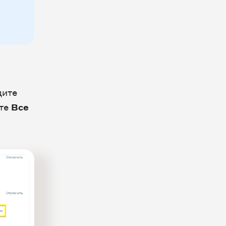
дите
те
Все