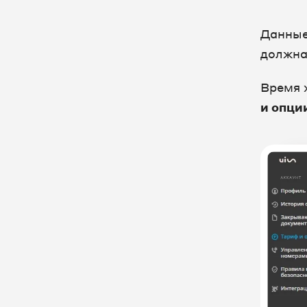
Данные
должна
Время 
и опци