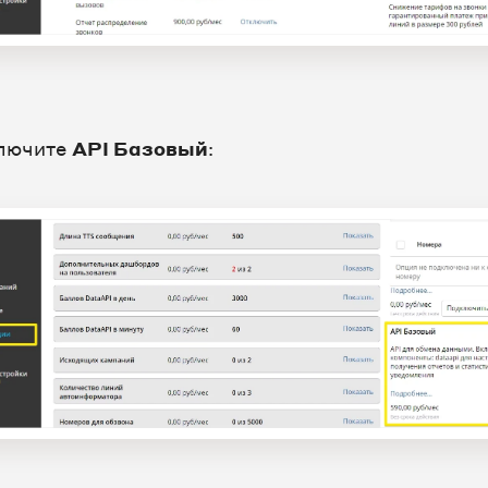
лючите
API Базовый
: