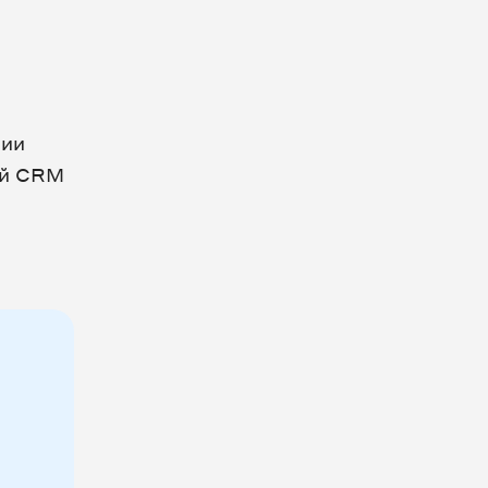
нии
ей CRM