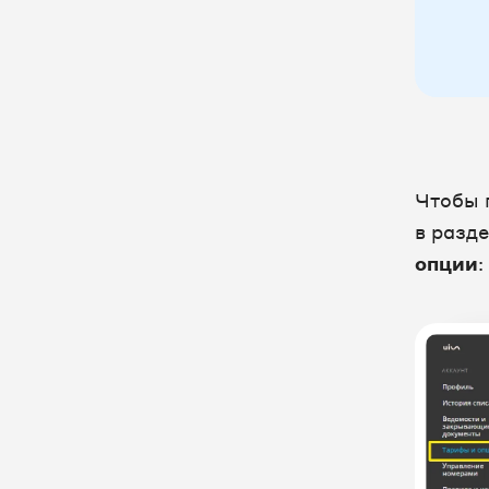
Как получить постоянный ключ
API
Исходящий звонок по клику из
CRM
Интерактивная обработка вызова
Открытие карточки клиента при
Чтобы 
входящем звонке
в разд
Соединение с персональным
опции
:
менеджером из CRM
Массовое скачивание записей
звонков с помощью API
Интеграция с другими
сервисами
Служебные отчеты
Старый Личный кабинет