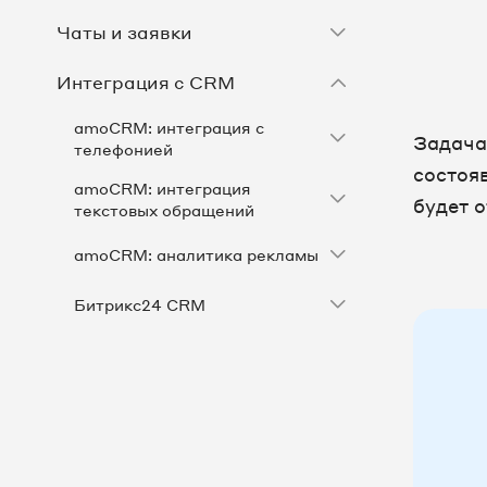
Чаты и заявки
Интеграция с CRM
amoCRM: интеграция с
Задача
телефонией
состоя
amoCRM: интеграция
будет 
текстовых обращений
amoCRM: аналитика рекламы
Битрикс24 CRM
Другие CRM
Кастомные CRM
Загрузка записей разговоров в
CRM