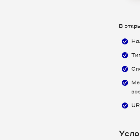
В откр
На
Ти
Сп
Ме
во
UR
Усло