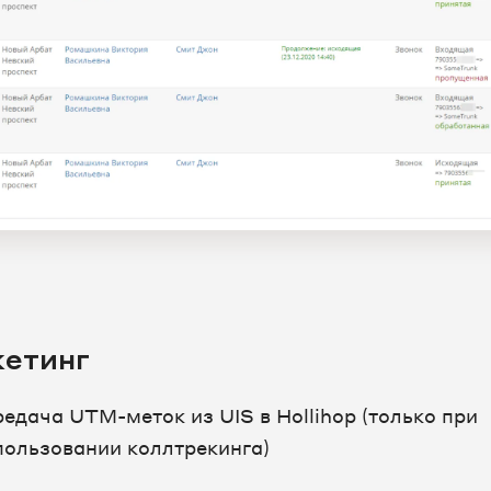
етинг
редача UTM-меток из UIS в Hollihop (только при
пользовании коллтрекинга)