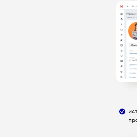
1С: Медицина.
Стоматологическая клиника
1С: Салон красоты
1С: Фитнес Клуб
32top - Облачная МИС для
стоматологий
4Logist - CRM для транспорта и
логистики
AlfaCRM - интеграция с
телефонией
AlfaCRM - интеграция текстовых
обращений, загрузка сделок
ис
AutoCRM (CRM Автодилер)
пр
Bnovo — система управления
гостиницей, отелем, хостелом