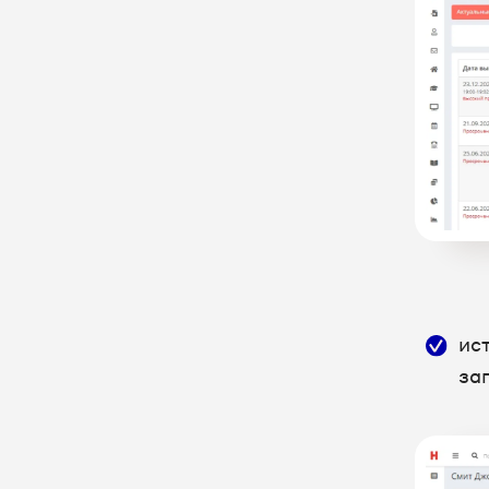
UIS
IDENT - Управление клиникой
MEDIDEA - медицинская
информационная система
MegaCRM - управление
продажами и заявками
Mobifitness - система
автоматизации для спортивных
организаций
Neaktor - система управления
проектами
ис
Okdesk - Help Desk система учета
за
и управления заявками
OkoCRM - облачная CRM-система
Omnidesk - сервис для поддержки
и общения с клиентами