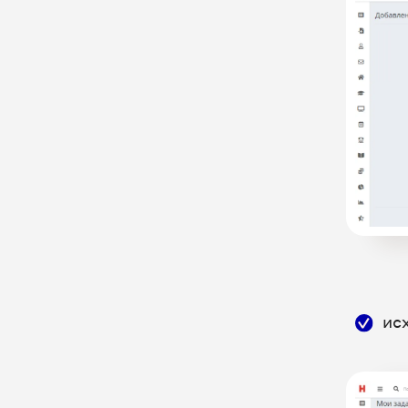
FinKoper - CRM для
бухгалтерского бизнеса
Flowlu - Управление проектами
онлайн и CRM
Future-IT-Dent - уникальная
система управления и
автоматизации стоматологии
МИС Renovatio: передача данных
по сделкам в ЛК UIS
Gincore - облачная программа для
сервисного центра или
мастерской
HOLLIHOP - CRM для учебных
ис
центров интеграция в новом ЛК
UIS
HOLLIHOP - CRM для учебных
центров интеграция в старом ЛК