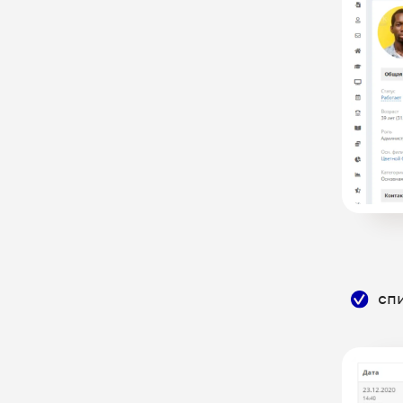
RetailCRM: интеграция в новом
ЛК UIS
SaleBot - Конструктор чат-ботов
SalesapCRM (S2) - облачная CRM
для отдела продаж
SalesPlatform – облачная CRM-
система для автоматизации
бизнеса
SberCRM
StomX - программа для
стоматологии
сп
Synergy CRM - облачная CRM для
отдела продаж
U-ON Travel - CRM для
турбизнеса