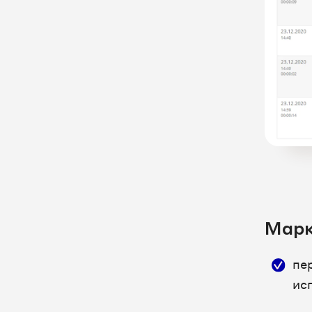
WireCRM - модульная система
для автоматизации продаж
YCLIENTS: интеграция в старом
ЛК UIS
YCLIENTS: интеграция в новом
ЛК UIS
YUcrm - CRM для недвижимости
Автошкола-Контроль - облачный
сервис для комплексной
автоматизации автошколы
МИС Dentist Plus
Марк
Aspro.Cloud
Инфоклиника - Сквозная
пе
аналитика
ис
Квартира.Бурмистр.Ру –
автоматизация работы бизнеса в