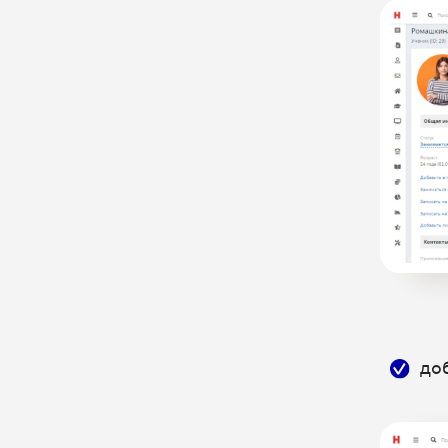
и апартаментами
с подключением модулей
и каналов онлайн-бронирования
номеров
Brizo - CRM система и
управленческий учет для бизнеса
CRM Systems - CRM для
агентского бизнеса
DarWin - CRM и BPM система в
одном решении
DentalBase - облачная CRM для
стоматологии
DIKIDI – онлайн запись в салоны
красоты
до
E-Staff - CRM для подбора
персонала
EnvyCRM - универсальная CRM