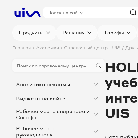
Продукты
Решения
Тарифы
Главная
/
Академия
/
Справочный центр - UIS
/
Друг
HOL
учеб
Аналитика рекламы
инте
Виджеты на сайте
UIS
Рабочее место оператора и
Софтфон
Рабочее место
руководителя
Дата публи