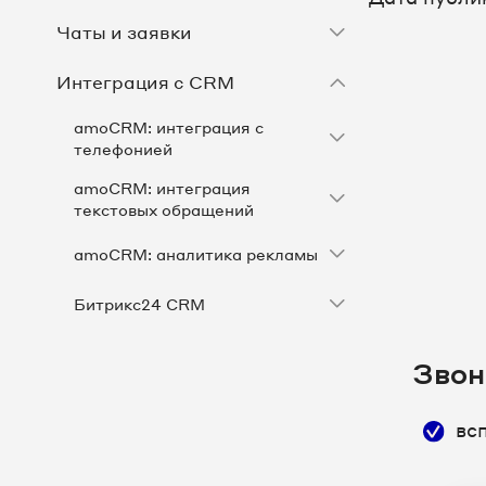
Чаты и заявки
Интеграция с CRM
amoCRM: интеграция с
телефонией
amoCRM: интеграция
текстовых обращений
amoCRM: аналитика рекламы
Битрикс24 CRM
Другие CRM
Звон
1С-Рарус - софтфон для продуктов
1С
вс
1С: Альфа-Авто от партнера ООО
«Персональный бизнес партнер»