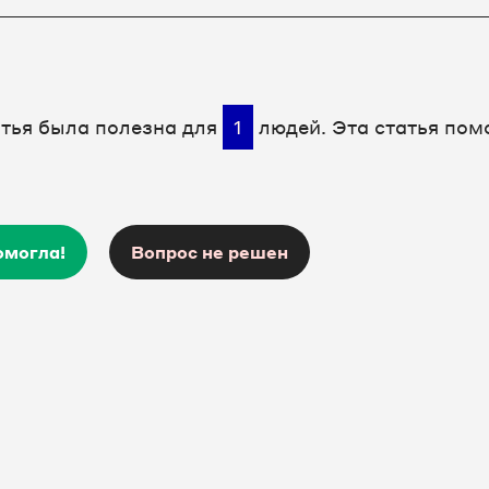
атья была полезна для
1
людей. Эта статья пом
омогла!
Вопрос не решен