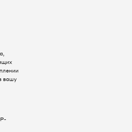
а,
ящих
уплении
в вашу
а
TP-