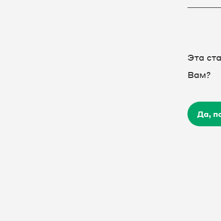
Единый Личный кабинет
Настройка оборудования
Эта ст
FAQ
Вам?
Да, п