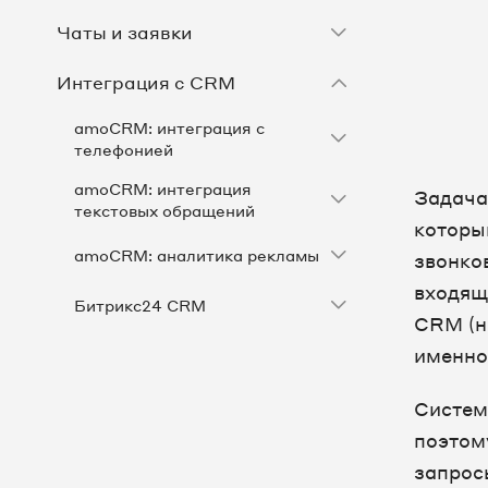
Чаты и заявки
Интеграция с CRM
amoCRM: интеграция с
телефонией
amoCRM: интеграция
Задача
текстовых обращений
которы
amoCRM: аналитика рекламы
звонко
входящ
Битрикс24 CRM
CRM (н
именно
Другие CRM
Кастомные CRM
Систем
поэтом
Загрузка записей разговоров в
запрос
CRM