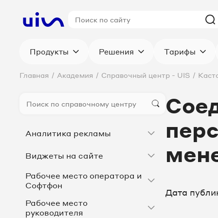
Продукты
Решения
Тарифы
Главная
/
Академия
/
Справочный центр - UIS
/
Каст
Соед
пер
Аналитика рекламы
мен
Виджеты на сайте
Рабочее место оператора и
Софтфон
Дата публи
Рабочее место
руководителя