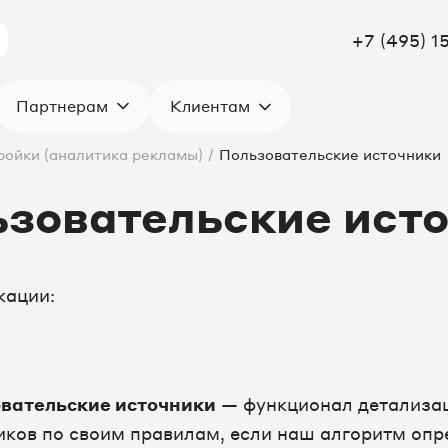
+7 (495) 1
Клиентам
Партнерам
ройки (аналитика рекламы)
/
Пользовательские источники
зовательские ист
кации:
вательские источники
— функционал детализац
иков по своим правилам, если наш алгоритм опр