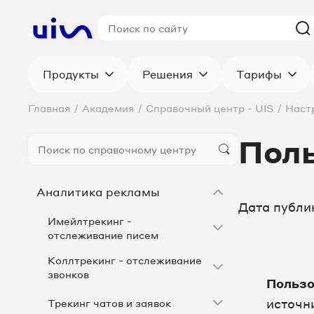
Продукты
Решения
Тарифы
Главная
/
Академия
/
Справочный центр - UIS
/
Наст
Поль
Аналитика рекламы
Дата публи
Имейлтрекинг -
отслеживание писем
Коллтрекинг - отслеживание
звонков
Пользо
источн
Трекинг чатов и заявок