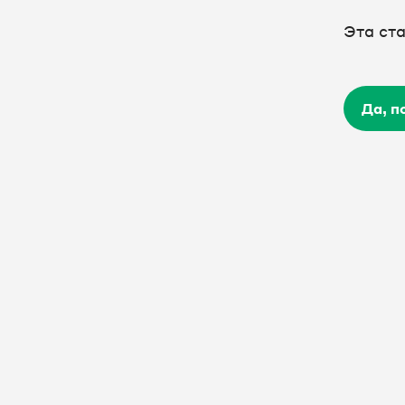
Эта ст
Да, п