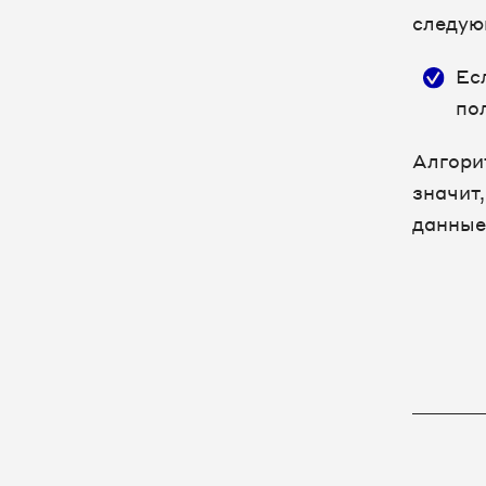
следую
Ес
по
Алгори
значит
данные