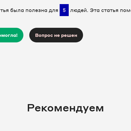
атья была полезна для
5
людей. Эта статья пом
омогла!
Вопрос не решен
Рекомендуем