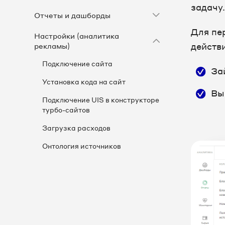
задачу.
Отчеты и дашборды
Для пе
Настройки (аналитика
действ
рекламы)
Подключение сайта
За
Установка кода на сайт
Вы
Подключение UIS в конструкторе
турбо-сайтов
Загрузка расходов
Онтология источников
Пользовательские источники
Оффлайн источники
Источники из CRM
Теги