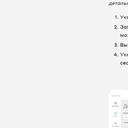
деталь
Настройка оборудования
Ук
FAQ
За
мо
Вы
Ук
се