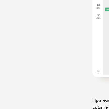
При на
событи