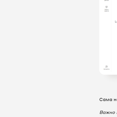
Виджеты на сайте
Рабочее место оператора и
Софтфон
Рабочее место
руководителя
Чаты и заявки
Интеграция с CRM
Интеграция с другими
сервисами
Служебные отчеты
Сама н
Старый Личный кабинет
Единый Личный кабинет
Важно 