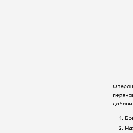
Операц
перена
добави
Во
На