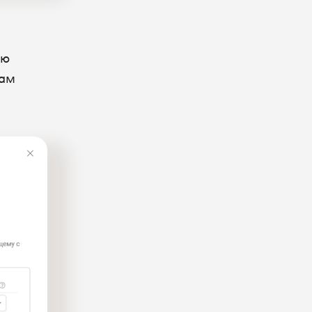
ую
вам