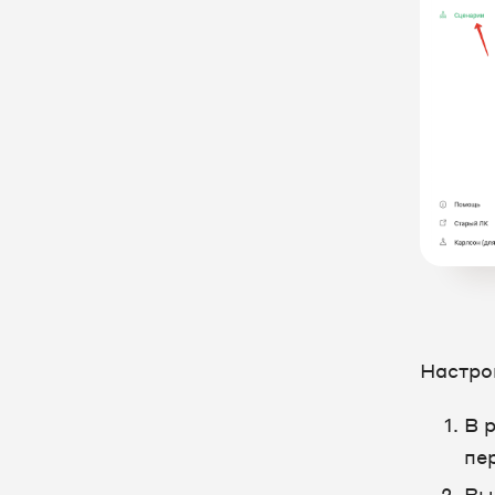
Интеграция с CRM
Интеграция с другими
сервисами
Служебные отчеты
Старый Личный кабинет
Единый Личный кабинет
Настройка оборудования
FAQ
Настро
В 
пе
Вы