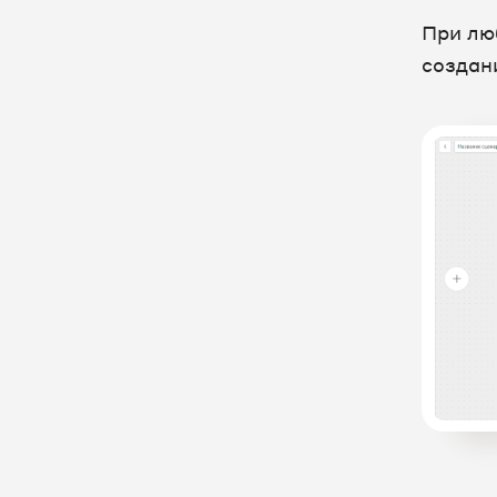
При лю
создан