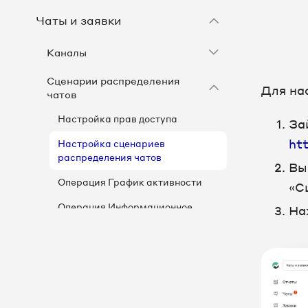
Чаты и заявки
Каналы
Сценарии распределения
Для на
чатов
Настройка прав доступа
За
ht
Настройка сценариев
распределения чатов
Вы
Операция График активности
«С
Операция Информационное
На
сообщение
Операция Форма сбора
контактов
Распределение по данным