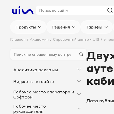
Продукты
Решения
Тарифы
Главная
/
Академия
/
Справочный центр - UIS
/
Упра
Дву
аут
Аналитика рекламы
каб
Виджеты на сайте
Рабочее место оператора и
Софтфон
Дата публи
Рабочее место
руководителя