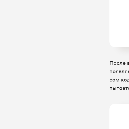
После 
появля
сам ко
пытает