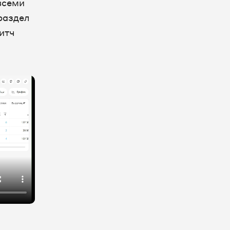
всеми
раздел
итч