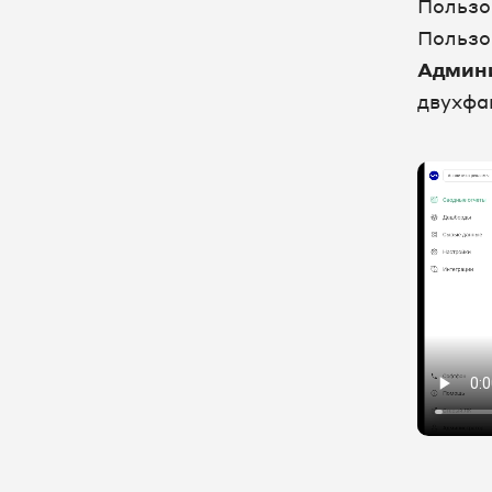
Пользо
Управление аккаунтом
Пользо
Конечные пользователи номеров и
Админ
М2М: добавление в Личный
кабинет UIS и внесение данных на
двухфа
портале Госуслуги
Двухфакторная аутентификация в
Личном кабинете
Настройка часового пояса
Смена тарифа
Способы оплаты
Настройка сим-карт UIS в
мобильном телефоне