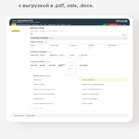
с выгрузкой в .pdf, .xslx, .docx.