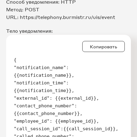
Способ уведомления: HTTP
Метод: POST
URL: https://telephony.burmistr.ru/uis/event
Тело уведомления:
Копировать
{

"notification_name":
{{notification_name}},

"notification_time":
{{notification_time}},

"external_id": {{external_id}},

"contact_phone_number":
{{contact_phone_number}},

"employee_id": {{employee_id}},

"call_session_id":{{call_session_id}},

"called_phone_number":