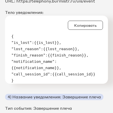
URL: https://telephony.burmistr.ru/uis/event
Тело уведомления:
Копировать
{

"is_lost":{{is_lost}},

"lost_reason":{{lost_reason}},

"finish_reason":{{finish_reason}},

"notification_name":
{{notification_name}},

"call_session_id":{{call_session_id}}

}
4) Название уведомления: Завершение плеча
Тип события: Завершение плеча