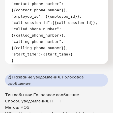
"contact_phone_number":
{{contact_phone_number}},

"employee_id": {{employee_id}},

"call_session_id":{{call_session_id}},

"called_phone_number":
{{called_phone_number}},

"calling_phone_number":
{{calling_phone_number}},

"start_time":{{start_time}}

}
2) Название уведомления: Голосовое
сообщение
Тип события: Голосовое сообщение
Способ уведомления: HTTP
Метод: POST