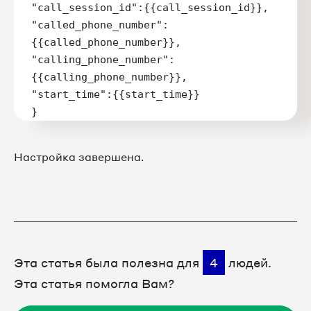
"call_session_id":{{call_session_id}},

"called_phone_number":
{{called_phone_number}},

"calling_phone_number":
{{calling_phone_number}},

"start_time":{{start_time}}

}
Настройка завершена.
Эта статья была полезна для
4
людей.
Эта статья помогла Вам?