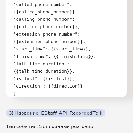
"called_phone_number":
{{called_phone_number}},

"calling_phone_number":
{{calling_phone_number}},

"extension_phone_number": 
{{extension_phone_number}},

"start_time": {{start_time}},

"finish_time": {{finish_time}},

"talk_time_duration":
{{talk_time_duration}},

"is_lost": {{is_lost}},

"direction": {{direction}}

}
3) Название: EStaff-API-RecordedTalk
Тип события: Записанный разговор