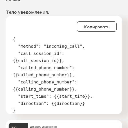
Тело уведомления:
Копировать
{  

  "method": "incoming_call",

  "call_session_id":
{{call_session_id}},

  "called_phone_number":
{{called_phone_number}},

  "calling_phone_number":
{{calling_phone_number}},

  "start_time": {{start_time}},

  "direction": {{direction}}

}