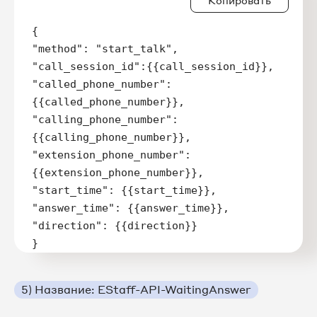
{

"method": "start_talk",

"call_session_id":{{call_session_id}},

"called_phone_number":
{{called_phone_number}},

"calling_phone_number":
{{calling_phone_number}},

"extension_phone_number": 
{{extension_phone_number}},

"start_time": {{start_time}},

"answer_time": {{answer_time}},

"direction": {{direction}}

}
5) Название: EStaff-API-WaitingAnswer