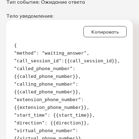
Тип события: Ожидание ответа
Тело уведомления:
Копировать
{

"method": "waiting_answer",

"call_session_id":{{call_session_id}},

"called_phone_number":
{{called_phone_number}},

"calling_phone_number":
{{called_phone_number}},

"extension_phone_number": 
{{extension_phone_number}},

"start_time": {{start_time}},

"direction": {{direction}},

"virtual_phone_number":
{{virtual_phone_number}},
