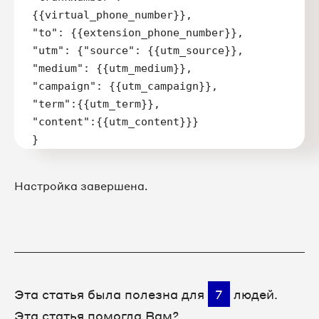
{{virtual_phone_number}},

"to": {{extension_phone_number}},

"utm": {"source": {{utm_source}},

"medium": {{utm_medium}}, 

"campaign": {{utm_campaign}}, 

"term":{{utm_term}}, 

"content":{{utm_content}}}

}
Настройка завершена.
Эта статья была полезна для
7
людей.
Эта статья помогла Вам?