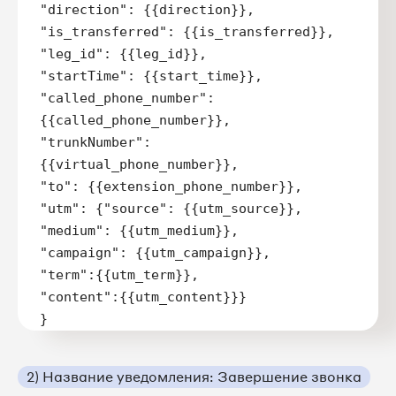
"direction": {{direction}}, 

"is_transferred": {{is_transferred}}, 

"leg_id": {{leg_id}}, 

"startTime": {{start_time}}, 

"called_phone_number": 
{{called_phone_number}}, 

"trunkNumber": 
{{virtual_phone_number}},

"to": {{extension_phone_number}},

"utm": {"source": {{utm_source}},

"medium": {{utm_medium}}, 

"campaign": {{utm_campaign}}, 

"term":{{utm_term}}, 

"content":{{utm_content}}}

}
2) Название уведомления: Завершение звонка