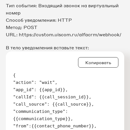
Тип события: Входящий звонок на виртуальный
номер
Способ уведомления: HTTP
Метод: POST
URL: https://custom.uiscom.ru/alfacrm/webhook/
В тело уведомления вставьте текст:
Копировать
{

"action": "wait", 

"app_id": {{app_id}}, 

"callId": {{call_session_id}}, 

"call_source": {{call_source}}, 

"communication_type": 
{{communication_type}}, 

"from":{{contact_phone_number}}, 
