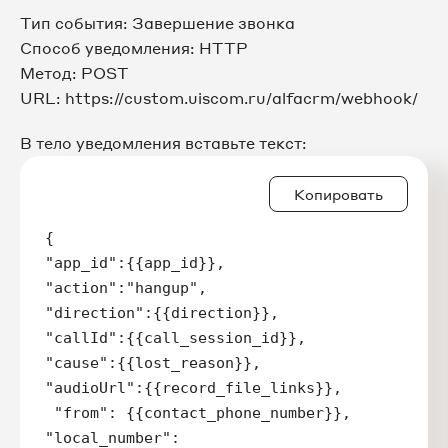
Тип события: Завершение звонка
Способ уведомления: HTTP
Метод: POST
URL: https://custom.uiscom.ru/alfacrm/webhook/
В тело уведомления вставьте текст:
Копировать
{

"app_id":{{app_id}},

"action":"hangup",

"direction":{{direction}},

"callId":{{call_session_id}},

"cause":{{lost_reason}},

"audioUrl":{{record_file_links}},

 "from": {{contact_phone_number}},

"local_number": 