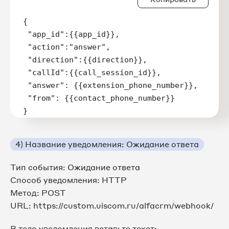
{

 "app_id":{{app_id}},

 "action":"answer",

 "direction":{{direction}},

 "callId":{{call_session_id}},

 "answer": {{extension_phone_number}},

 "from": {{contact_phone_number}}

}
4) Название уведомления: Ожидание ответа
Тип события: Ожидание ответа
Способ уведомления: HTTP
Метод: POST
URL: https://custom.uiscom.ru/alfacrm/webhook/
В тело уведомления вставьте текст: