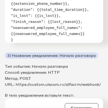
{{extension_phone_number}},

"duration": {{total_time_duration}},

"is_lost": {{is_lost}},

"finish_reason": {{lost_reason}},

"noanswered_employee_full_names":
{{noanswered_employee_full_names}}

}
3) Название уведомления: Начало разговора
Тип события: Начало разговора
Способ уведомления: HTTP
Метод: POST
URL: https://custom.uiscom.ru/alfacrm/webhook/
В тело уведомления вставьте текст:
Копировать