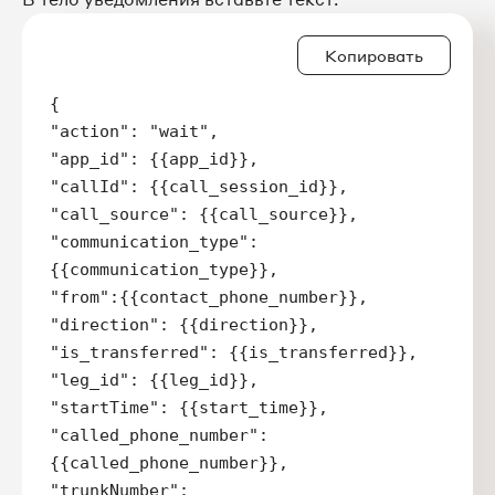
Копировать
{

"action": "wait", 

"app_id": {{app_id}}, 

"callId": {{call_session_id}}, 

"call_source": {{call_source}}, 

"communication_type": 
{{communication_type}}, 

"from":{{contact_phone_number}}, 

"direction": {{direction}}, 

"is_transferred": {{is_transferred}}, 

"leg_id": {{leg_id}}, 

"startTime": {{start_time}}, 

"called_phone_number": 
{{called_phone_number}}, 

"trunkNumber": 