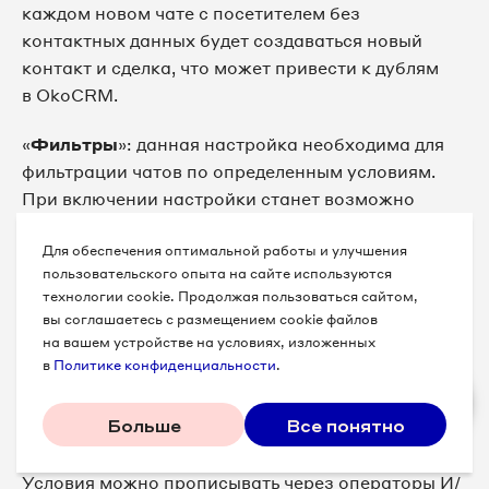
каждом новом чате с посетителем без
контактных данных будет создаваться новый
контакт и сделка, что может привести к дублям
в OkoCRM.
«
Фильтры
»: данная настройка необходима для
фильтрации чатов по определенным условиям.
При включении настройки станет возможно
фильтровать обращения по следующим
Для обеспечения оптимальной работы и улучшения
параметрам:
пользовательского опыта на сайте используются
технологии cookie. Продолжая пользоваться сайтом,
Сайт
вы соглашаетесь с размещением cookie файлов
Канал
на вашем устройстве на условиях, изложенных
в
Политике конфиденциальности
.
Тег
Рекламная кампания
Больше
Все понятно
Источник
Условия можно прописывать через операторы И/