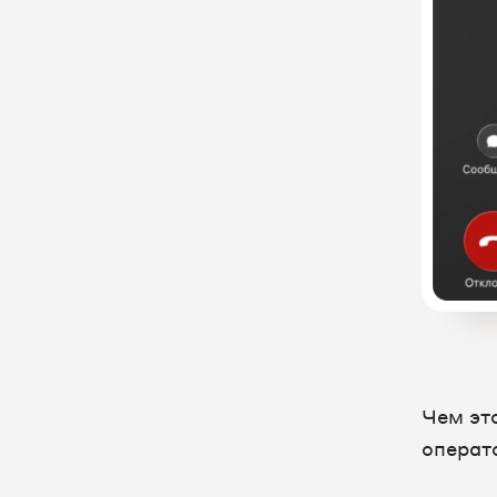
FAQ
Чем эт
операт