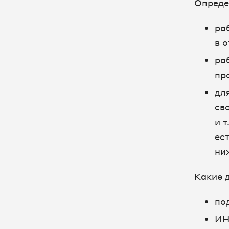
Опреде
ра
в 
ра
пр
дл
св
и 
ес
ни
Какие 
по
ИН