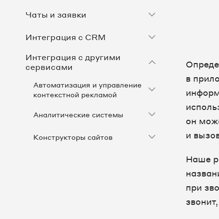
Чаты и заявки
Интеграция с CRM
Интеграция с другими
Опреде
сервисами
в прил
Автоматизация и управление
информ
контекстной рекламой
исполь
Аналитические системы
он мож
и вызо
Конструкторы сайтов
Наше р
Рекламные системы
назван
Сторонние виджеты
при зво
звонит,
Определитель номеров – Яндекс