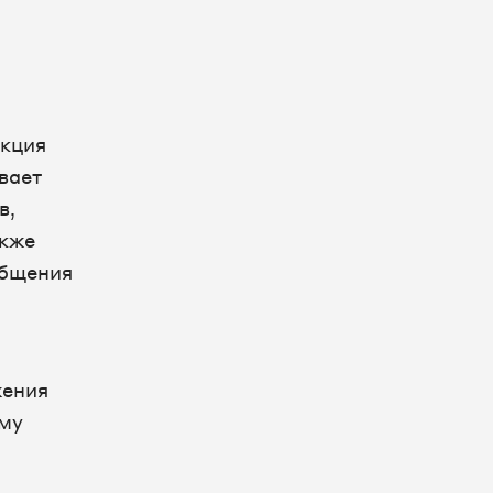
нкция
вает
в,
акже
общения
жения
ему