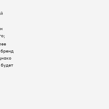
ий
он
го;
лее
 бренд
днако
 будет