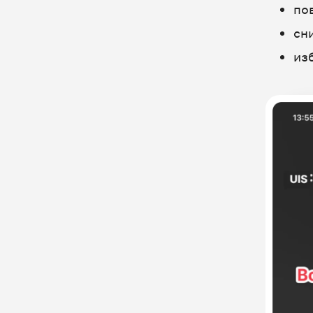
Chat2Desk
по
EnvyBox
сн
JivoSite
из
Konget
LiveTex
Marquiz
SmartCallBack
Документация API
Служебные отчеты
Старый Личный кабинет
Единый Личный кабинет
Настройка оборудования