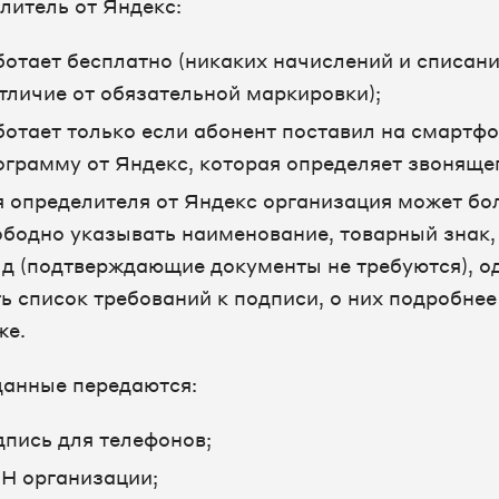
литель от Яндекс:
ботает бесплатно (никаких начислений и списан
отличие от обязательной маркировки);
ботает только если абонент поставил на смартф
ограмму от Яндекс, которая определяет звоняще
я определителя от Яндекс организация может бо
ободно указывать наименование, товарный знак,
т.д (подтверждающие документы не требуются), о
ть список требований к подписи, о них подробнее
же.
данные передаются:
дпись для телефонов;
Н организации;