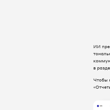
Сотрудники и отделы
Текстовые коммуникации
Настройка оборудования
FAQ
ИИ пре
тональ
коммун
в разде
Чтобы 
«Отчет