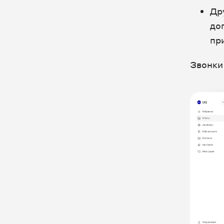
Др
до
пр
Звонки