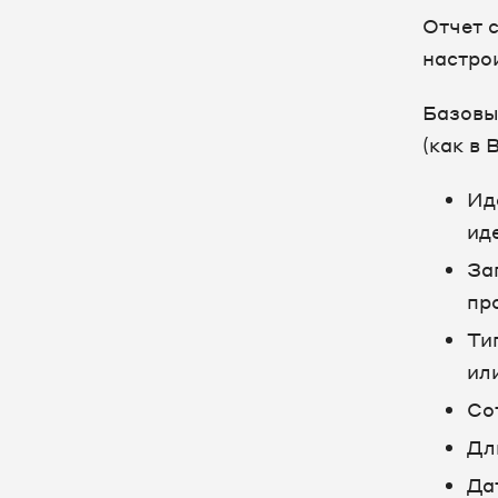
Отчет 
настрои
Базовы
(как в 
Ид
ид
За
пр
Ти
ил
Со
Дл
Да