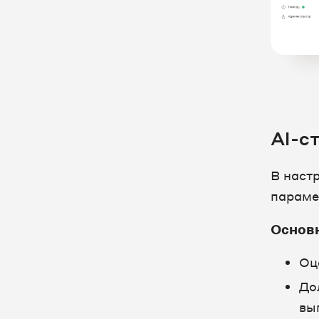
AI-с
В наст
параме
Основ
Оц
До
вы