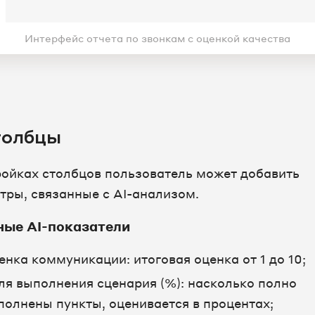
Интерфейс отчета по звонкам с оценкой качества
толбцы
ройках столбцов пользователь может добавить
тры, связанные с AI-анализом.
ные AI-показатели
енка коммуникации: итоговая оценка от 1 до 10;
ля выполнения сценария (%): насколько полно
полнены пункты, оценивается в процентах;