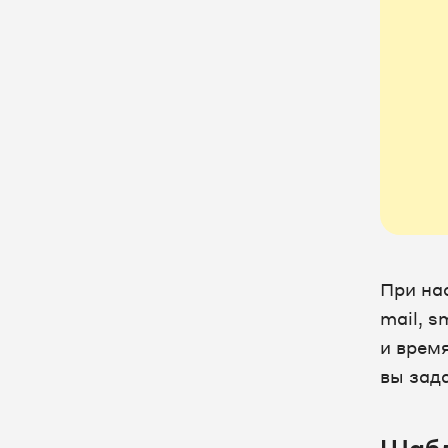
При на
mail, s
и врем
вы зад