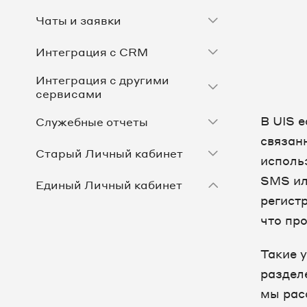
Чаты и заявки
Интеграция с CRM
Интеграция с другими
сервисами
В UIS 
Служебные отчеты
связан
Старый Личный кабинет
исполь
SMS ил
Единый Личный кабинет
регист
Аналитика рекламы
что пр
Виджеты на сайте
Такие 
раздел
Мастер кабинет
мы рас