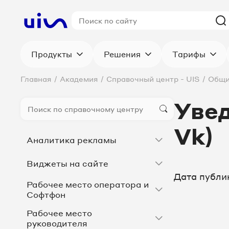
Продукты
Решения
Тарифы
Главная
/
Академия
/
Справочный центр - UIS
/
Общи
Увед
Vk)
Аналитика рекламы
Виджеты на сайте
Дата публи
Рабочее место оператора и
Софтфон
Рабочее место
руководителя