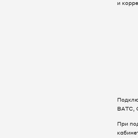
Виртуальная АТС
и корре
Общие настройки в Личном
кабинете
Графики активности
Сегменты в ЕЛК
Массовое скачивание записей
разговора
Уведомления (SMS, Email, Vk)
Подключение сайта
Единая страница авторизации
Подклю
Маркировка звонков и настройка
ВАТС, 
этикетки
HTTP-уведомления
При по
кабине
Отложенная выгрузка отчетов —