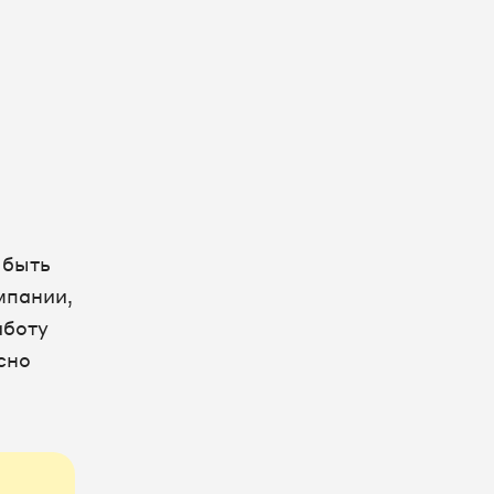
 быть
мпании,
аботу
сно