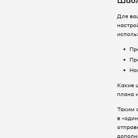
Шаб
Для ва
настро
исполь
Пр
Пр
Но
Какие 
плана 
Таким 
в «один
отправ
дополн