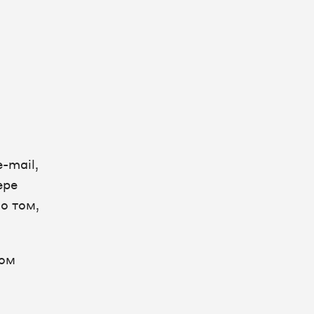
-mail,
ере
о том,
ном