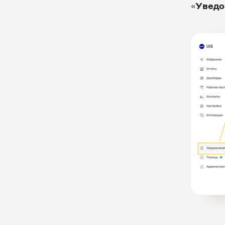
«Запланировать отчет»
«
Увед
Двухфакторная аутентификация
Права доступа
Управление лицензиями
Отчеты
Рабочее место оператора
Речевая аналитика
Сотрудники и отделы
Текстовые коммуникации
Настройка оборудования
FAQ