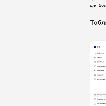
для бо
Табл