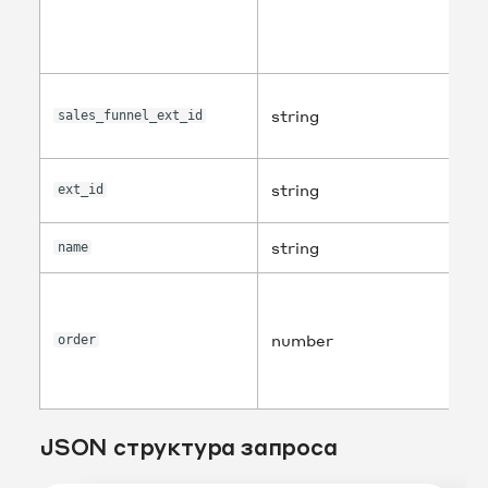
string
sales_funnel_ext_id
string
ext_id
string
name
number
order
JSON структура запроса