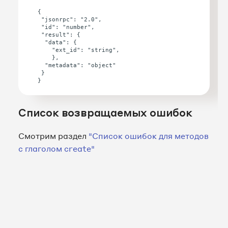
{

 "jsonrpc": "2.0",

 "id": "number",

 "result": {

  "data": {

    "ext_id": "string",

    },

  "metadata": "object"

 }

Список возвращаемых ошибок
Смотрим раздел
"Список ошибок для методов
с глаголом create"