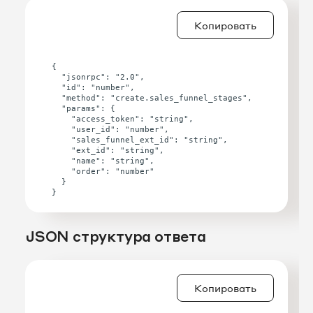
Копировать
{

  "jsonrpc": "2.0",

  "id": "number",

  "method": "create.sales_funnel_stages",

  "params": {

    "access_token": "string",

    "user_id": "number",

    "sales_funnel_ext_id": "string",

    "ext_id": "string",

    "name": "string",

    "order": "number"

  }

JSON структура ответа
Копировать